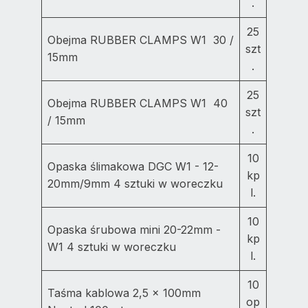
.
25
Obejma RUBBER CLAMPS W1 30 /
szt
15mm
.
25
Obejma RUBBER CLAMPS W1 40
szt
/ 15mm
.
10
Opaska ślimakowa DGC W1 - 12-
kp
20mm/9mm 4 sztuki w woreczku
l.
10
Opaska śrubowa mini 20-22mm -
kp
W1 4 sztuki w woreczku
l.
10
Taśma kablowa 2,5 x 100mm
op